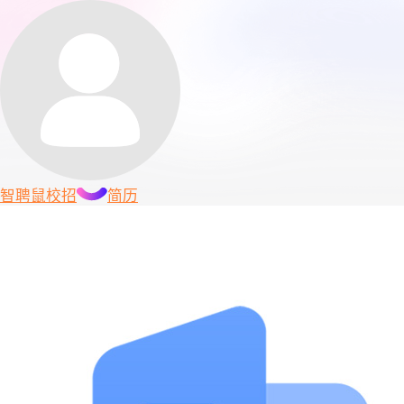
智聘鼠
校招
简历