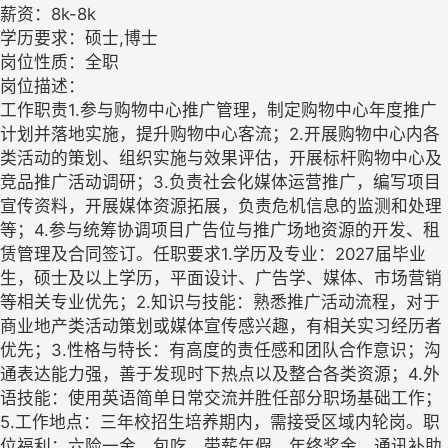
薪资：8k-8k
学历要求：硕士,博士
岗位性质：全职
岗位描述：
工作职责1.参与购物中心推广管理，制定购物中心年度推广
计划并落地实施，提升购物中心客流；2.开展购物中心内各
类活动的策划、组织实施与效果评估，开展标杆购物中心及
竞品推广活动调研；3.负责社会化媒体运营推广，编写项目
宣传资料，开展媒体资源拓展，负责危机信息的监测和处理
等；4.参与统筹协调项目广告位与推广场地资源的开发、租
赁管理及合同签订。任职要求1.学历及专业：2027届毕业
生，硕士及以上学历，平面设计、广告学、媒体、市场营销
等相关专业优先；2.知识与技能：熟悉推广活动流程，对于
商业地产类活动策划或媒体宣传感兴趣，有相关实习经历者
优先；3.性格与特长：有高度的责任感和团队合作意识；沟
通表达能力强，善于发现时下热点以及整合各类资源；4.外
语技能：使用英语简单日常交流并胜任部分职场基础工作；
5.工作地点：三年校招生培养期内，需接受区域内轮岗。职
位福利：六险一金、包吃、带薪年假、年终奖金、通讯补助