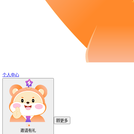
个人中心
更多
邀请有礼