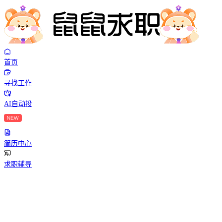
首页
寻找工作
AI自动投
简历中心
求职辅导