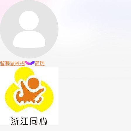
智聘鼠
校招
简历