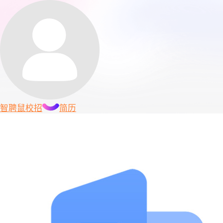
智聘鼠
校招
简历