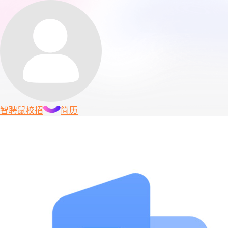
智聘鼠
校招
简历