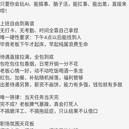
只要你会玩AI、能搞事、脑子活，能扛事、能出差，直接来
唠！
上班自由到离谱
无打卡、无考勤、时间全靠自己拿捏
唯一硬性要求：下午4点以后能找到人
毕竟老板下午才起床，早起纯属浪费生命
待遇直接拉满，全包到底
包吃包住包香烟，日常开销一分不花
老板心情一好，动不动吃饭喝酒一条龙
红包、加餐、补贴随机掉落，福利管够
出差待遇另算，薪资不画饼，能力有多强，钱包就有多鼓
唯一铁律：当天任务当天完
完不成？老板脾气暴躁，真会打死人
不搞磨洋工、不搞拖延症，只认结果不认借口
职场氛围天花板