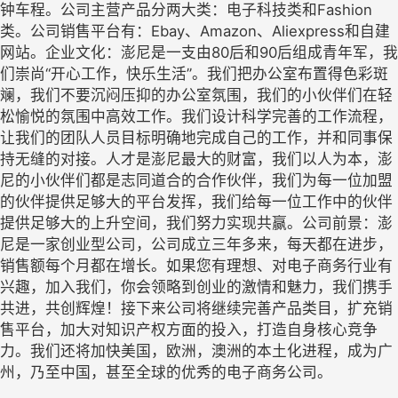
钟车程。公司主营产品分两大类：电子科技类和Fashion
类。公司销售平台有：Ebay、Amazon、Aliexpress和自建
网站。企业文化：澎尼是一支由80后和90后组成青年军，我
们崇尚“开心工作，快乐生活”。我们把办公室布置得色彩斑
斓，我们不要沉闷压抑的办公室氛围，我们的小伙伴们在轻
松愉悦的氛围中高效工作。我们设计科学完善的工作流程，
让我们的团队人员目标明确地完成自己的工作，并和同事保
持无缝的对接。人才是澎尼最大的财富，我们以人为本，澎
尼的小伙伴们都是志同道合的合作伙伴，我们为每一位加盟
的伙伴提供足够大的平台发挥，我们给每一位工作中的伙伴
提供足够大的上升空间，我们努力实现共赢。公司前景：澎
尼是一家创业型公司，公司成立三年多来，每天都在进步，
销售额每个月都在增长。如果您有理想、对电子商务行业有
兴趣，加入我们，你会领略到创业的激情和魅力，我们携手
共进，共创辉煌！接下来公司将继续完善产品类目，扩充销
售平台，加大对知识产权方面的投入，打造自身核心竞争
力。我们还将加快美国，欧洲，澳洲的本土化进程，成为广
州，乃至中国，甚至全球的优秀的电子商务公司。