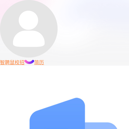
智聘鼠
校招
简历