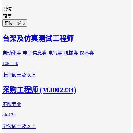
职位
简章
职位
城市
台架及仿真测试工程师
自动化类·电子信息类·电气类·机械类·仪器类
10k-15k
上海
硕士及以上
采购工程师 (MJ002234)
不限专业
8k-12k
宁波
硕士及以上