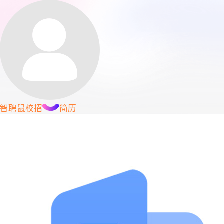
智聘鼠
校招
简历