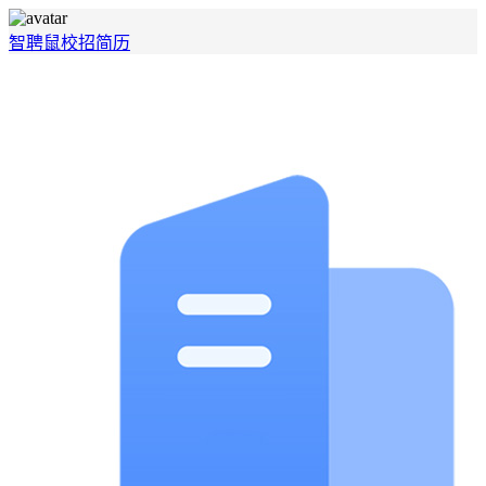
智聘鼠
校招
简历