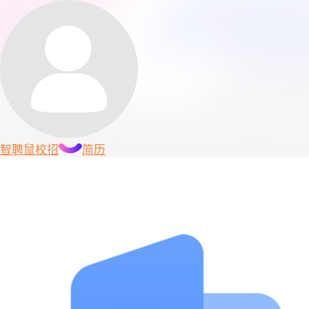
智聘鼠
校招
简历