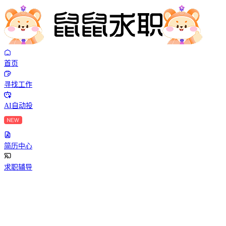
首页
寻找工作
AI自动投
简历中心
求职辅导