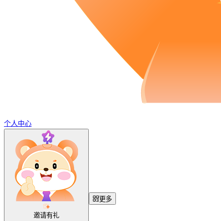
个人中心
更多
邀请有礼