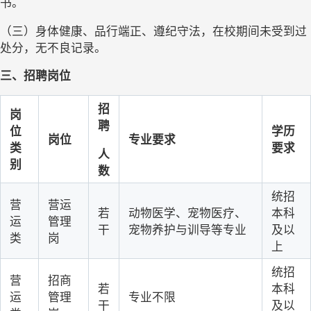
书。
（三）身体健康、品行端正、遵纪守法，在校期间未受到过
处分，无不良记录。
三、招聘岗位
招
岗
聘
位
学历
岗位
专业要求
类
要求
人
别
数
统招
营
营运
若
动物医学、宠物医疗、
本科
运
管理
干
宠物养护与训导等专业
及以
类
岗
上
统招
营
招商
若
本科
运
管理
专业不限
干
及以