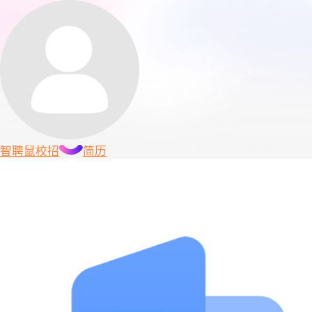
智聘鼠
校招
简历