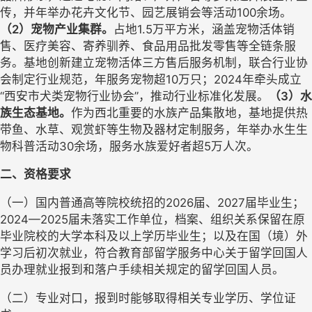
传，
并
年举办花卉文化节、园艺展销会等活动
100余场。
（
2）宠物产业集群。
占地
1.5万平方米，涵盖宠物活体销
售、医疗美容、寄养驯养、食品用品批发零售等全链条服
务。
基地
创新建立宠物活体三方售后服务机制，联合行业协
会制定行业规范，年服务宠物超
10万只
；
2024年牵头成立
“西安市犬类宠物行业协会”，推动行业标准化发展。
（
3）水
族生态基地。
作为西北重要
的
水族产品集散地，
基地
提供热
带鱼、水草、观赏虾等生物及器材定制服务，年举办水生生
物科普活动
30余场，服务水族爱好者超5万人次。
二、资格要求
（一）国内普通高等院校统招的
2026届
、
2027届
毕业生
；
2024
—
2025届未落实工作单位
，
档案、组织关系保留在原
毕业院校的大学本科及以上学历毕业生
；
以及
在国（境）外
学习
后
初次就业
，
符合教育部留学服务中心关于留学回国人
员办理就业报到和落户手续相关规定的留学回国人员。
（二）专业对口，报到时能够取得相关专业学历、学位证