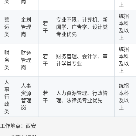
类
岗
上
统招
营
企划
专业不限，计算机、新
若
本科
运
管理
闻学、广告学、设计类
干
及以
类
岗
专业优先
上
统招
财
财务
若
财务管理、会计学、审
本科
务
管理
干
计学类专业
及以
类
岗
上
人
人事
统招
事
资源
若
人力资源管理、行政管
本科
行
管理
干
理、法律类专业优先
及以
政
岗
上
类
工作地点：西安