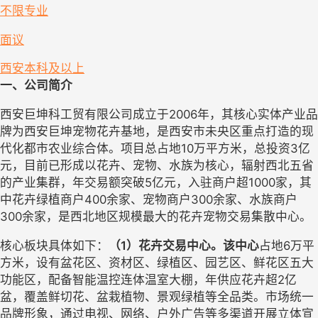
不限专业
面议
西安
本科及以上
一、公司简介
西安巨坤科工贸有限公司成立于
2006年，其核心实体产业品
牌为西安巨坤宠物花卉基地，是西安市未央区重点打造的现
代化都市农业综合体。项目总占地10万平方米，总投资3亿
元，目前已形成以花卉、宠物、水族为核心，辐射西北五省
的产业集群，年交易额突破5亿元，入驻商户超1000家，其
中花卉绿植商户400余家、宠物商户300余家、水族商户
300余家，是西北地区规模最大的花卉宠物交易集散中心。
核心板块
具体如下
：
（
1）花卉交易中心。
该中心
占地
6万平
方米，设有盆花区、资材区、绿植区、园艺区、鲜花区五大
功能区，配备智能温控连体温室大棚，年供应花卉超2亿
盆，覆盖鲜切花、盆栽植物、景观绿植等全品类。市场统一
品牌形象，通过电视、网络、户外广告等多渠道
开展
立体宣