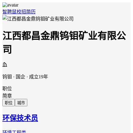
智聘鼠
校招
简历
江西都昌金鼎钨钼矿业有限公
司
钨钼 · 国企 · 成立19年
职位
简章
职位
城市
环保技术员
环境工程类