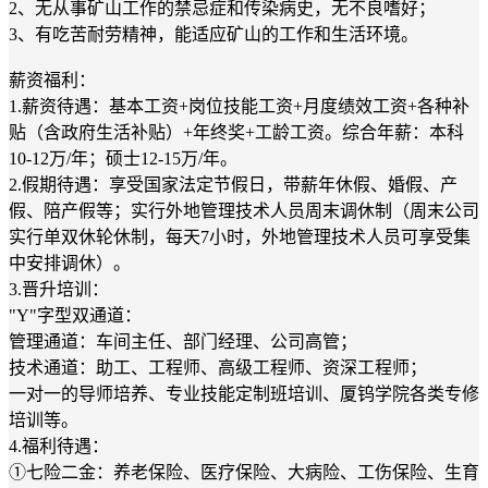
2、无从事矿山工作的禁忌症和传染病史，无不良嗜好；
3、有吃苦耐劳精神，能适应矿山的工作和生活环境。
薪资福利：
1.薪资待遇：基本工资+岗位技能工资+月度绩效工资+各种补
贴（含政府生活补贴）+年终奖+工龄工资。综合年薪：本科
10-12万/年；硕士12-15万/年。
2.假期待遇：享受国家法定节假日，带薪年休假、婚假、产
假、陪产假等；实行外地管理技术人员周末调休制（周末公司
实行单双休轮休制，每天7小时，外地管理技术人员可享受集
中安排调休）。
3.晋升培训：
"Y"字型双通道：
管理通道：车间主任、部门经理、公司高管；
技术通道：助工、工程师、高级工程师、资深工程师；
一对一的导师培养、专业技能定制班培训、厦钨学院各类专修
培训等。
4.福利待遇：
①七险二金：养老保险、医疗保险、大病险、工伤保险、生育