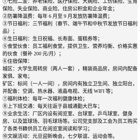
①七险二金：养老保险、医疗保险、大病险、工伤保险、生育
保险、失业保险、商业险、住房公积金和企业年金；
②防暑降温费：每年 6 月至 9 月发放防暑降温费；
③节日福利：三节福利（春节、端午节和中秋节发放节日福利
品）；
④生日福利：生日祝福、长寿面、蛋糕券等；
⑤食堂伙食：员工福利食堂，提供卫生、营养均衡、价格实惠
的伙食（餐补 200 元/月）；
⑥住宿保障：
城区：大学生周转房（两人一套），精装商品房，房间内配备
家俱、家电；
矿区：标间（一人一间），房间内有独立卫生间、独立阳台，
并配备：空调、热水器、液晶电视、无线 WIFI 等；
⑦福利体检：每年一次福利健康体检；
⑧上下班交通：每天往返于县城通勤大巴车；
⑨业余生活：厂区内设有阅览室、台球室、乒乓球室、健身
房、以及篮球场、羽毛球场等。公司党支部及工会为员工购买
了各类书籍供员工在阅览室阅读和学习；
⑩文娱活动：元旦迎新晚会，七夕联谊、运动会等。