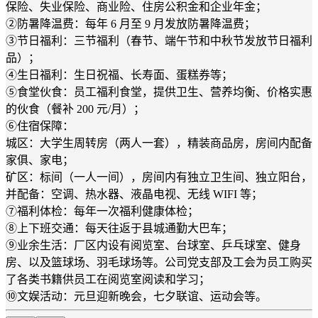
保险、失业保险、商业险、住房公积金和企业年金；
②防暑降温费：每年 6 月至 9 月发放防暑降温费；
③节日福利：三节福利（春节、端午节和中秋节发放节日福利
品）；
④生日福利：生日祝福、长寿面、蛋糕券等；
⑤食堂伙食：员工福利食堂，提供卫生、营养均衡、价格实惠
的伙食（餐补 200 元/月）；
⑥住宿保障：
城区：大学生周转房（两人一套），精装商品房，房间内配备
家俱、家电；
矿区：标间（一人一间），房间内有独立卫生间、独立阳台，
并配备：空调、热水器、液晶电视、无线 WIFI 等；
⑦福利体检：每年一次福利健康体检；
⑧上下班交通：每天往返于县城通勤大巴车；
⑨业余生活：厂区内设有阅览室、台球室、乒乓球室、健身
房、以及篮球场、羽毛球场等。公司党支部及工会为员工购买
了各类书籍供员工在阅览室阅读和学习；
⑩文娱活动：元旦迎新晚会，七夕联谊、运动会等。