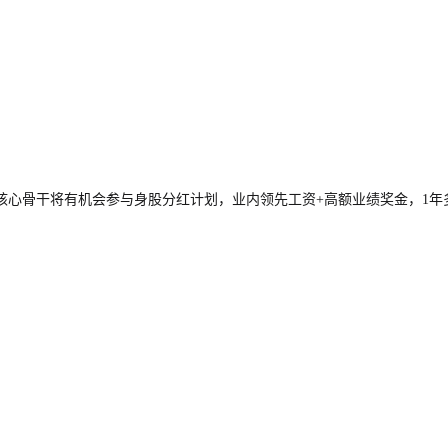
核心骨干将有机会参与身股分红计划，业内领先工资
+
高额业绩奖金，
1
年