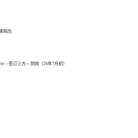
递简历
fer-
--
签订三方
--
-
到岗（
26
年
7
月初）