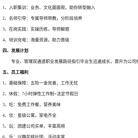
1、
入职集训：业务、文化面面观，助你转型融入
2、
名师引导：专属导师带教，分阶段培养
3、
在岗实践：实操历练，导师解惑
4、
培训充电：海量资源，助力晋级
四、发展计划
专业、管理双通道职业发展路径指引毕业生迅速成长，晋升为公司
五、员工福利
1
、基础保障：五险一金完善，工作无忧
2
、休假：
7
小时弹性工作制
+
法定节假日
3
、吃：免费工作餐，营养美味
4
、住：星级公寓，家电齐全
5
、玩：团建公司买单，丰富高频
6
、乐：兴趣花样社团，活动丰富