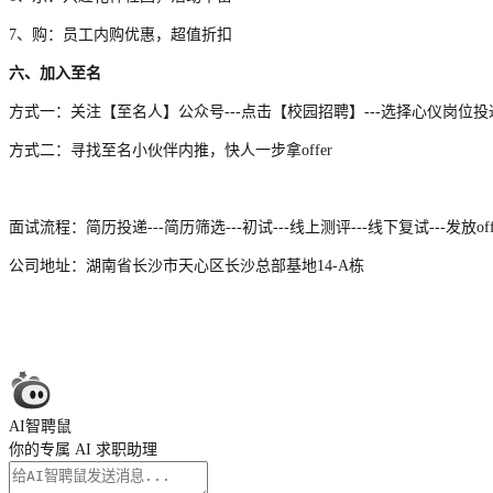
7
、购：员工内购优惠，超值折扣
六、加入至名
方式一：关注【至名人】公众号
-
--
点击【校园招聘】
-
--
选择心仪岗位投
方式二：寻找至名小伙伴内推，快人一步拿
offer
面试流程：简历投递
-
--
简历筛选
-
--
初试
-
--
线上测评
-
--
线下复试
--
-
发放
of
公司地址：湖南省长沙市天心区长沙总部基地
14-A
栋
AI智聘鼠
你的专属 AI 求职助理