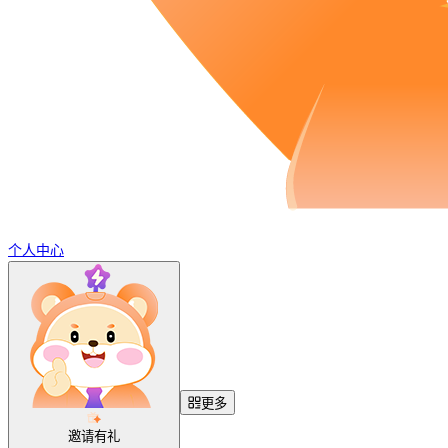
个人中心
更多
邀请有礼