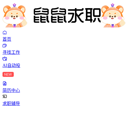
首页
寻找工作
AI自动投
简历中心
求职辅导