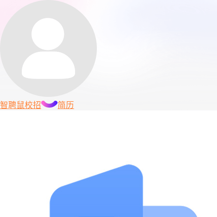
智聘鼠
校招
简历