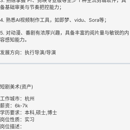
3. 熟练掌握 Pr、剪映专业版等至少 1 种主流剪辑软件，具
备基础审美与节奏把控能力；
4. 熟悉AI视频制作工具，如即梦、vidu、Sora等；
5. 对动漫、番剧有浓厚兴趣，具备丰富的阅片量与敏锐的内
容感知能力。
发展方向：执行导演/导演
短剧美术(资产)
工作城市：杭州
薪资：6k-7k
学历要求：本科,硕士,博士
岗位性质：实习
岗位描述：