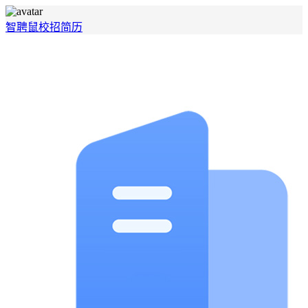
智聘鼠
校招
简历