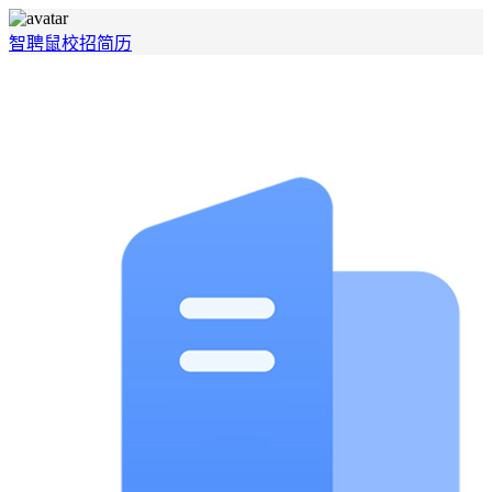
智聘鼠
校招
简历