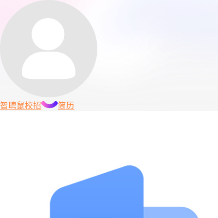
智聘鼠
校招
简历