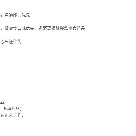
营，沟通能力优先
食、懂零食口味优先，近距离接触爆款零食选品
细心严谨优先
礼品；
年专属礼品；
快速进入工作；