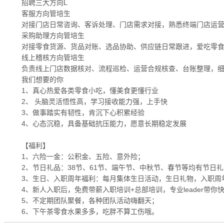
招聘三大方向L
客服方向管培生
对接门店日常咨询、客诉处理、门店需求对接，熟悉终端门店运
采购助理方向管培生
对接零食货源、货品对账、选品协助、供应链日常跟进，爱吃零
线上稽核方向管培生
负责线上门店数据核对、流程巡检、运营合规核查、台账整理，
我们想要的你
1、真心热爱各类零食小吃，懂美食更懂行业
2、 头脑灵活悟性高，学习接收能力强，上手快
3、做事踏实有韧性，肯沉下心积累经验
4、心态沉稳，具备基础抗压能力，愿意长期稳定发展
【福利】
1、六险一金：公积金、五险、意外险；
2、节日礼品：38节、61节、端午节、中秋节、春节等均有节日
3、生日、入职周年福利：每月集体生日活动，生日礼物，入职周
4、新人入职后，免费带薪入职培训+总部培训，专业leader带你
5、不定期团队聚餐，各种团队活动嗨翻天；
6、下午茶零食水果多多，吃胖不算工伤哦。