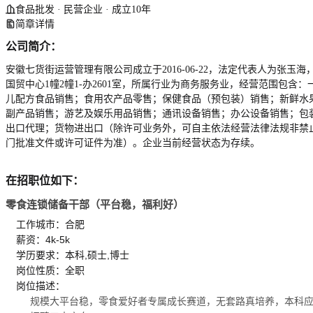
食品批发 · 民营企业 · 成立10年
简章详情
公司简介：
安徽七货街运营管理有限公司成立于2016-06-22，法定代表人为张玉海
国贸中心1幢2幢1-办2601室，所属行业为商务服务业，经营范围
儿配方食品销售；食用农产品零售；保健食品（预包装）销售；新鲜水
副产品销售；游艺及娱乐用品销售；通讯设备销售；办公设备销售；包
出口代理；货物进出口（除许可业务外，可自主依法经营法律法规非禁
门批准文件或许可证件为准）。企业当前经营状态为存续。
在招职位如下：
零食连锁储备干部（平台稳，福利好）
工作城市：合肥
薪资：4k-5k
学历要求：本科,硕士,博士
岗位性质：全职
岗位描述：
规模大平台稳，零食爱好者专属成长赛道，无套路真培养，本科