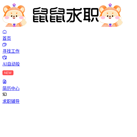
首页
寻找工作
AI自动投
简历中心
求职辅导