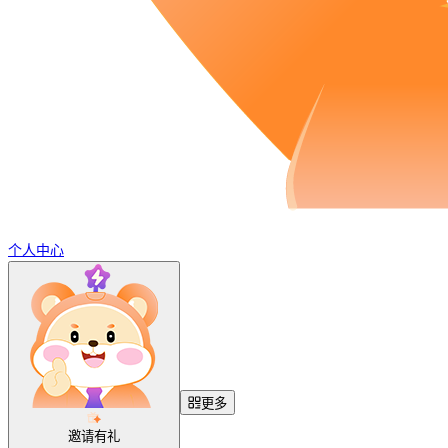
个人中心
更多
邀请有礼