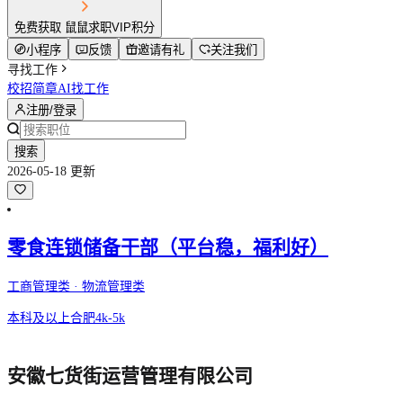
免费获取 鼠鼠求职VIP积分
小程序
反馈
邀请有礼
关注我们
寻找工作
校招简章
AI找工作
注册/登录
搜索
2026-05-18 更新
零食连锁储备干部（平台稳，福利好）
工商管理类 · 物流管理类
本科及以上
合肥
4k-5k
安徽七货街运营管理有限公司