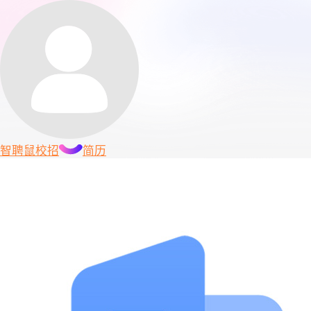
智聘鼠
校招
简历