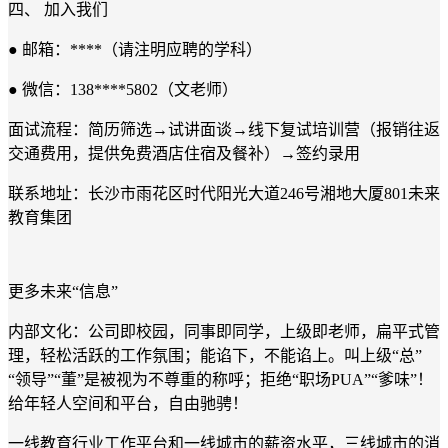
四、 加入我们
● 邮箱：****（请注明应聘的学科）
● 微信：138****5802（文老师）
面试流程：简历筛选→试讲面谈→线下复试培训营（报销往返
交通费用，提供免费酒店住宿及餐补）→签约录用
联系地址：长沙市雨花区时代阳光大道246号湘地大厦801未来
教育集团
更多未来“信息”
内部文化：公司即校园，同事即同学，上级即老师，扁平式管
理，轻松活跃的工作氛围；能谄下，不能谄上。叫上级“总”
“领导”“董”是被视为不尊重的称呼；拒绝“职场PUA”“爹味”！
给年轻人空间和平台，自由驰骋！
一线教育行业工作平台和一线城市的薪资水平，三线城市的消