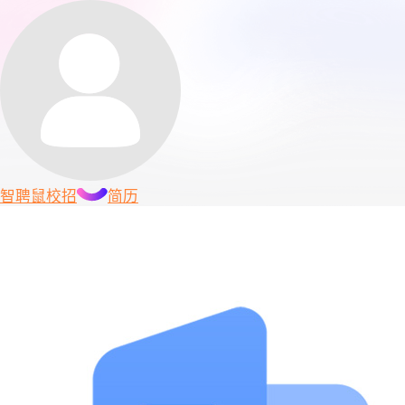
智聘鼠
校招
简历