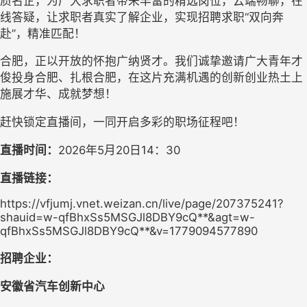
质名企，为广大求职者
带来丰富
的
精选
岗位，云端
畅聊
，在
线
答疑
，让求职者真实了解企业，实现招聘求职
“双向奔
赴”
，精准匹配！
合肥，正以开放的怀抱广纳贤才。我们诚挚邀请广大青年才
俊投身合肥、扎根合肥，在这片充满机遇的创新创业热土上
施展才华、成就梦想！
赶快锁定直播间，一
同开启
多彩的职场
征程
吧！
直播时间：
2026年
5
月
20
日14：30
直播链接：
https://vfjumj.vnet.weizan.cn/live/page/207375241?
shauid=w-qfBhxSs5MSGJl8DBY9cQ**&agt=w-
qfBhxSs5MSGJl8DBY9cQ**&v=1779094577890
招聘企业：
安徽省汽车创新中心