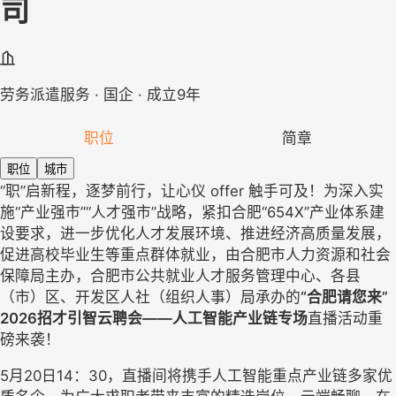
司
劳务派遣服务 · 国企 · 成立9年
职位
简章
职位
城市
“职”启新程，逐梦前行，让心仪 offer 触手可及！
为深入实
施
“产业强市”“人才强市”战略，紧扣合肥“654X”产业体系建
设要求，进一步优化人才发展环境、推进经济高质量发展，
促进高校毕业生等重点群体就业，
由合肥市人力资源和社会
保障局主办，合肥市公共就业人才服务管理中心、
各县
（市）区、开发区人社（组织人事）局
承办的
“合肥请您来”
202
6
招才引智云聘会
——
人工智能产业链专场
直播活动重
磅来袭！
5
月
20
日
14：30，直播间将携手
人工智能重点产业链
多家优