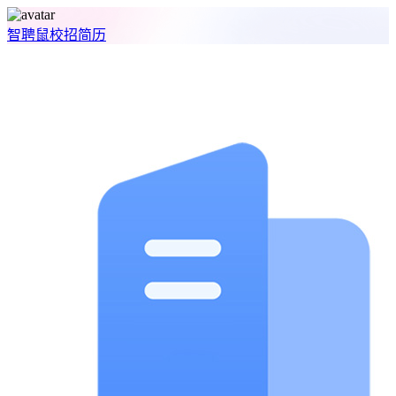
智聘鼠
校招
简历