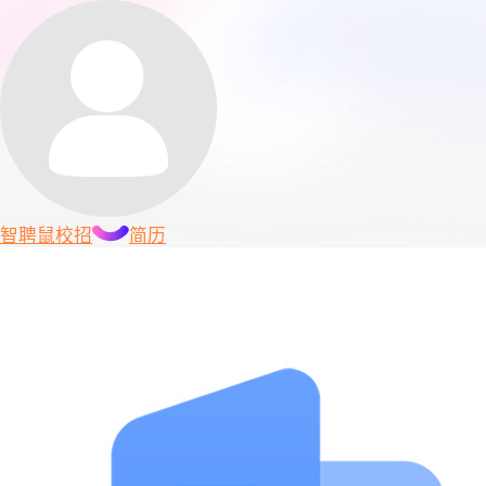
智聘鼠
校招
简历