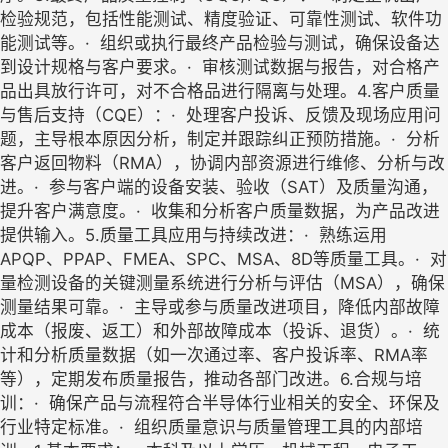
检验规范，包括性能测试、精度验证、可靠性测试、软件功
能测试等。· 组织或执行最终产品检验与测试，确保设备达
到设计规格与客户要求。· 审核测试数据与报告，对合格产
品出具放行许可，对不合格品进行隔离与处理。4.客户质量
与售后支持（CQE）：· 处理客户投诉、反馈及现场应用问
题，主导根本原因分析，制定并跟踪纠正预防措施。· 分析
客户返回物料（RMA），协调内部资源进行维修、分析与改
进。· 参与客户端的设备安装、验收（SAT）及质量沟通，
提升客户满意度。· 收集和分析客户质量数据，为产品改进
提供输入。5.质量工具应用与持续改进：· 熟练运用
APQP、PPAP、FMEA、SPC、MSA、8D等质量工具。· 对
量检测设备的关键测量系统进行分析与评估（MSA），确保
测量结果可靠。· 主导或参与质量改进项目，降低内部故障
成本（报废、返工）和外部故障成本（投诉、退货）。· 统
计和分析质量数据（如一次通过率、客户投诉率、RMA率
等），定期发布质量报告，推动各部门改进。6.合规与培
训：· 确保产品与流程符合半导体行业相关的安全、环保及
行业特定标准。· 组织质量意识与质量管理工具的内部培