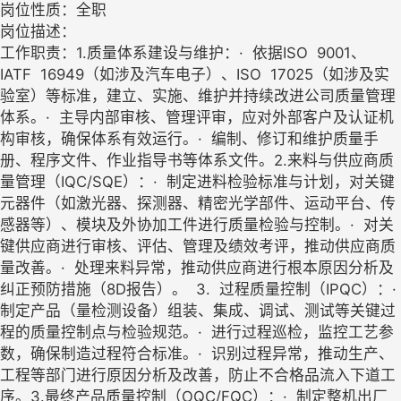
岗位性质：全职
岗位描述：
工作职责：1.质量体系建设与维护：· 依据ISO 9001、
IATF 16949（如涉及汽车电子）、ISO 17025（如涉及实
验室）等标准，建立、实施、维护并持续改进公司质量管理
体系。· 主导内部审核、管理评审，应对外部客户及认证机
构审核，确保体系有效运行。· 编制、修订和维护质量手
册、程序文件、作业指导书等体系文件。2.来料与供应商质
量管理（IQC/SQE）：· 制定进料检验标准与计划，对关键
元器件（如激光器、探测器、精密光学部件、运动平台、传
感器等）、模块及外协加工件进行质量检验与控制。· 对关
键供应商进行审核、评估、管理及绩效考评，推动供应商质
量改善。· 处理来料异常，推动供应商进行根本原因分析及
纠正预防措施（8D报告）。 3. 过程质量控制（IPQC）：·
制定产品（量检测设备）组装、集成、调试、测试等关键过
程的质量控制点与检验规范。· 进行过程巡检，监控工艺参
数，确保制造过程符合标准。· 识别过程异常，推动生产、
工程等部门进行原因分析及改善，防止不合格品流入下道工
序。3.最终产品质量控制（OQC/FQC）：· 制定整机出厂