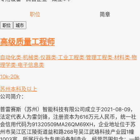
职位
简章
职位
城市
高级质量工程师
自动化类·机械类·仪器类·工业工程类·管理工程类·材料类·物
理学类·电子信息类
10k-20k
苏州
本科及以上
公司简介：
普雷赛斯（苏州）智能科技有限公司成立于2021-08-09，
法定代表人为雷剑锋，注册资本为616万元人民币，统一社
会信用代码为91320509MA26QM69XH，企业地址位于苏
州市吴江区江陵街道益和路268号吴江武珞科技产业园1幢
1003室，所属行业为专用设备制造业，经营范围包含：一般