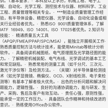
训。1.基本要求：· 本科及以上学历，机械工程、电子工
程、自动化、光学工程、测控技术与仪器、材料科学、工业
工程、质量管理等相关专业。· ***制造业质量管理工作经
验，有半导体设备、精密仪器、光学设备、自动化设备或相
关行业经验者优先。· 熟悉ISO 9001质量管理体系，了解
IATF 16949、ISO 14001、ISO 17025者优先。2.知识与
技能：· 精通质量五大工具
（APQP/FMEA/PPAP/SPC/MSA），能独立开展相关工作·
熟悉质量控制方法与统计技术，能使用Minitab等统计分析
软件。· 具备阅读机械图纸、电气原理图及光学路径图的能
力。· 了解精密机械装配、电气布线、光学调试的基本工艺
和常见缺陷。· 熟悉常用的测量工具（如千分尺、三次元、
激光干涉仪等）及检测方法。· （关键）对半导体量检测技
术（如光学显微镜、椭偏仪、OCD、X射线检测、电子束检
测等）有基本了解者极大优先。· 出色的分析问题和解决问
题能力，逻辑性强。· 良好的沟通协调能力，能与研发、生
产、采购、售后及客户有效互动。· 责任心强，原则性强，
能承受一定的工作压力。· 具备团队合作精神和持续改进的
意识。· 熟练使用Office办公软件。