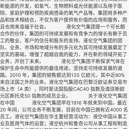
新能源的开发，如氢气、生物燃料或光伏能源以及用于医
院、家庭护理和预防疾病感染的氧气产品等。集团将多种产
品和技术相结合，不仅为客户提供有价值的应用和服务，而
且也用来造福于社会。 液化空气集团是一个可长期
合作的伙伴，集团的可持续发展和有竞争力的增长有赖于员
工的敬业、客户的信任和股东的支持。液化空气集团的团
队、业务、市场和地域分布的多元化为其可持续发展奠定了
坚实的基础，增强了超越自我的能力，并在新的领域开拓了
业务，开创了未来。 液化空气集团不断探求气体在
保护生命中所能提供的最佳用途，坚持走可持续发展的道
路。2010 年，集团的销售额达到135 亿欧元，其中近80%
来自法国之外的业务。液化空气集团在巴黎泛欧证券交易市
场上市（A 类），同时是法国指股CAC40 指数及道琼斯欧
元区斯托克50 指数的成员企业。 关于液化空气集团
在中国 液化空气集团早在1916 年就来到中国。最近
20 年间，公司业务不断发展，目前在中国已拥有近4000 名
员工。液化空气集团在华主要经营活动为：液空中国从事工
业及医用气体的运营；液空杭州和鲁奇公司从事工程和制造