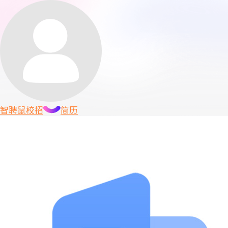
智聘鼠
校招
简历