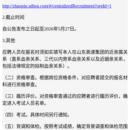
http://zhaopin.sdhsg.com/#/centralizedRecruitment?orgId=1
2
.
截止时间
自公告发布之日起
至
202
6
年
5
月
27
日。
3.其他
应聘人员在报名时须如实填写本人在山东高速集团的近亲属关
系（直系血亲关系、三代以内旁系血亲关系以及近姻亲关系，
包括法律规定的拟制血亲关系）。
（二）资格
审查
。
根据岗位资格条件，对应聘者提交的报名材
料进行资格审查。
（三）履历评价。对资格
审查通过
的应聘者进行履历评价，确
定进入考试
人员名单
。
（四）考试。具体时间另行通知。
（五）背调和体检。按照考试成绩，确定背景调查和体检范围