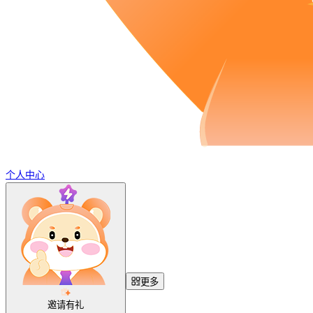
个人中心
更多
邀请有礼