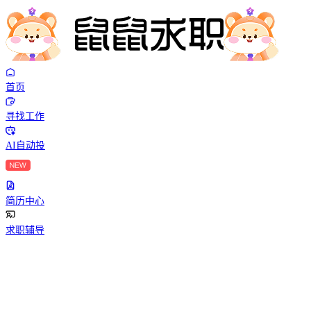
首页
寻找工作
AI自动投
简历中心
求职辅导