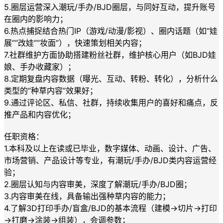
5.圈层运营深入潮玩/手办/BJD圈层，与同好互动，提升账号
在圈内的影响力；
6.热点捕捉结合热门IP（游戏/动漫/影视）、圈内话题（如“娃
展”“改娃”“妆面”），快速策划相关内容；
7.社群维护方面协助搭建粉丝社群，维护核心用户（如BJD娃
娘、手办收藏家）；
8.定期复盘内容数据（曝光、互动、转粉、转化），分析什么
类型的“种草内容”效果好；
9.通过评论区、私信、社群，持续收集用户的喜好和痛点，反
推产品和内容优化；
任职资格：
1.本科及以上在读或已毕业，数字媒体、动画、设计、广告、
市场营销、产品设计等专业，有潮玩/手办/BJD类内容运营经
验；
2.圈层认知与内容审美，深度了解潮玩/手办/BJD圈；
3.内容审美在线，具备输出强种草内容的能力；
4.了解3D打印手办/盲盒/BJD的基本流程（建模→切片→打印
→打磨→涂装→组装），会调参数；