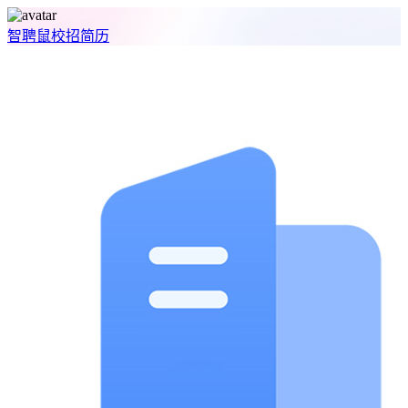
智聘鼠
校招
简历