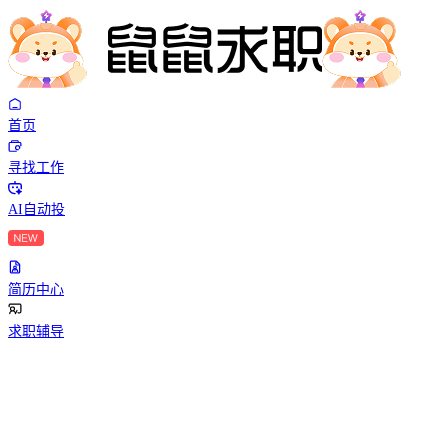
首页
寻找工作
AI自动投
简历中心
求职辅导