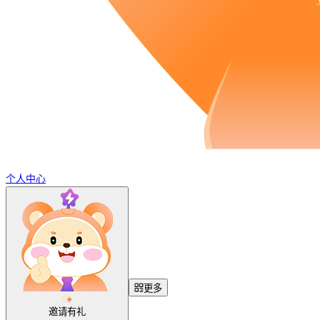
个人中心
更多
邀请有礼