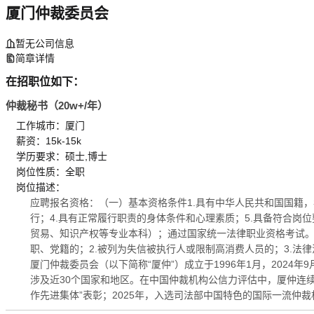
厦门仲裁委员会
暂无公司信息
简章详情
在招职位如下：
仲裁秘书（20w+/年）
工作城市：厦门
薪资：15k-15k
学历要求：硕士,博士
岗位性质：全职
岗位描述：
应聘报名资格：（一）基本资格条件1.具有中华人民共和国国籍，年龄
行；4.具有正常履行职责的身体条件和心理素质；5.具备符合岗位
贸易、知识产权等专业本科）；通过国家统一法律职业资格考试。
职、党籍的；2.被列为失信被执行人或限制高消费人员的；3.法律法规规定
厦门仲裁委员会（以下简称“厦仲”）成立于1996年1月，202
涉及近30个国家和地区。在中国仲裁机构公信力评估中，厦仲连续两
作先进集体”表彰；2025年，入选司法部中国特色的国际一流仲