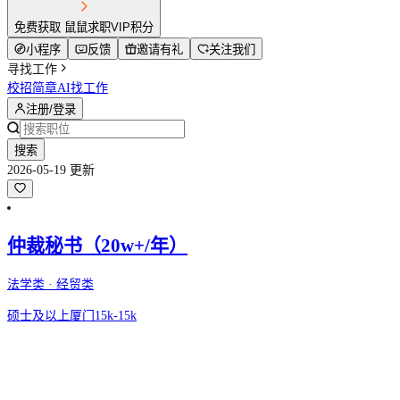
免费获取 鼠鼠求职VIP积分
小程序
反馈
邀请有礼
关注我们
寻找工作
校招简章
AI找工作
注册/登录
搜索
2026-05-19 更新
仲裁秘书（20w+/年）
法学类 · 经贸类
硕士及以上
厦门
15k-15k