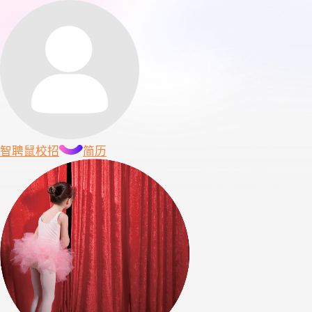
智聘鼠
校招
简历