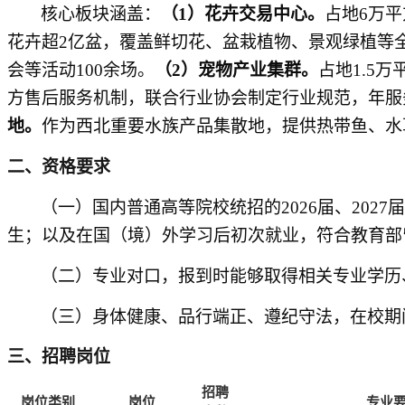
核心板块涵盖：
（1）
花卉交易中心
。
占地6万
花卉超2亿盆，覆盖鲜切花、盆栽植物、景观绿植等
会等活动
10
0余场。
（
2
）宠物产业集群。
占地1.5
方售后服务机制，联合行业协会制定行业规范，年服务
地
。
作为西北重要水族产品集散地，提供热带鱼、水
二、资格要求
（一）国内普通高等院校统招的
2026届、20
生；以及在国（境）外学习后初次就业，符合教育部
（二）专业对口，报到时能够取得相关专业学历
（三）身体健康、品行端正、遵纪守法，在校期
三、招聘岗位
招聘
岗位类别
岗位
专业