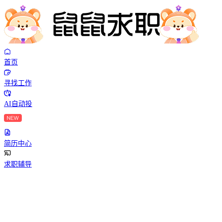
首页
寻找工作
AI自动投
简历中心
求职辅导