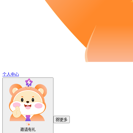
个人中心
更多
邀请有礼