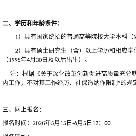
二、
学历和年龄条件：
1）
具有国家统招的普通高等院校大学本科（
2）
具有硕士研究生（含）以上学历和相应学
（
年
月
日及以后出生）。
1995
4
30
注：根据《关于深化改革创新促进高质量充分就业
内工作，不对其工作经历、社保缴纳作限制”的规
三、网上报名：
报名时间：2026年
月
日
月
日
：
5
15
-6
5
12
00