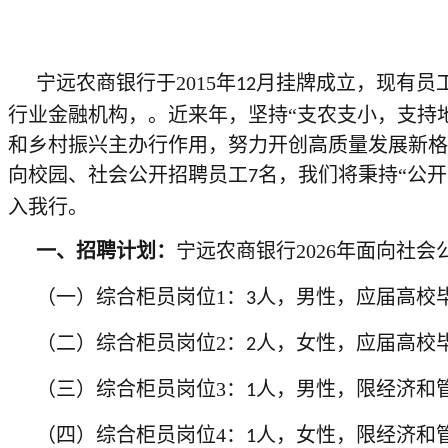
宁远农商银行于2015年
月挂牌成立，现有员
12
行业金融机构，。近来年，坚持“支农支小，支持
和乡村振兴主办行作用，努力开创高质量发展新格
向校园、社会公开招聘员工
名，我们将秉持“公
7
入我行。
一、招聘计划：
宁远农商银行
2026
年面向社会
（一）
综合柜员岗位
1
：
人，男性，应届高校
3
（二）
综合柜员岗位
2
：
人，女性，应届高校
2
（三）
综合柜员岗位
3
：
人，男性，限经济和
1
（四）
综合柜员岗位
4
：
人，女性，限经济和
1