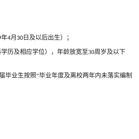
年
月
日及以后出生）；
9
4
30
科学历及相应学位），年龄放宽至
30
周岁及以下
应届毕业生按照“毕业年度及离校两年内未落实编制