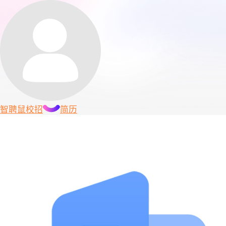
智聘鼠
校招
简历