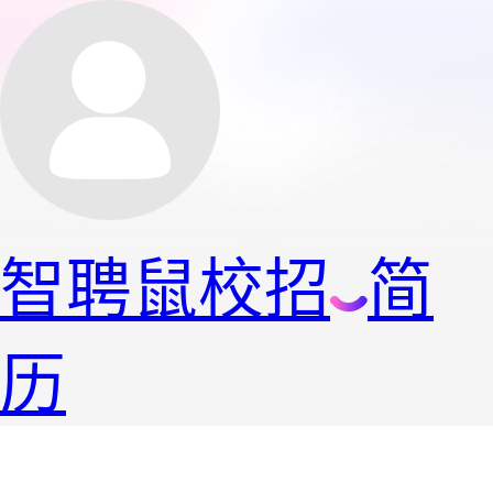
智聘鼠
校招
简
历