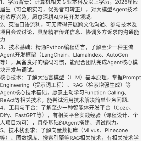
1、学历背景：计算机相关专业本科及以上学历，2026届应
届生（可全职实习，优秀者可转正），对大模型Agent技术
有浓厚兴趣，愿意深耕AI应用开发领域。
2、英语口语流利，可无障碍开展跨文化沟通、参与技术及
项目会议讨论，具备精准传递信息、协调多方诉求的沟通能
力
3、技术基础：精通Python编程语言，了解至少一种主流
Agent开发框架（LangChain、LlamaIndex、AutoGen
等），具备良好的编码习惯，能配合团队完成Agent核心模
块开发与调试。
核心技术：了解大语言模型（LLM）基本原理，掌握Prompt
Engineering（提示词工程）、RAG（检索增强生成）等
Agent核心技术基础，愿意主动学习Function Calling、
ReAct等相关技术，能尝试运用技术解决简单业务问题。
4、工具与平台：了解至少一种智能体开发平台（Coze、
Dify、FastGPT等），有相关平台实践经验（课程设计、个
人项目均可），具备基础的Agent搭建、调试能力。
5、技术栈要求：了解向量数据库（Milvus、Pinecone
等）、图数据库、搜索引擎等RAG相关技术，有相关技术学