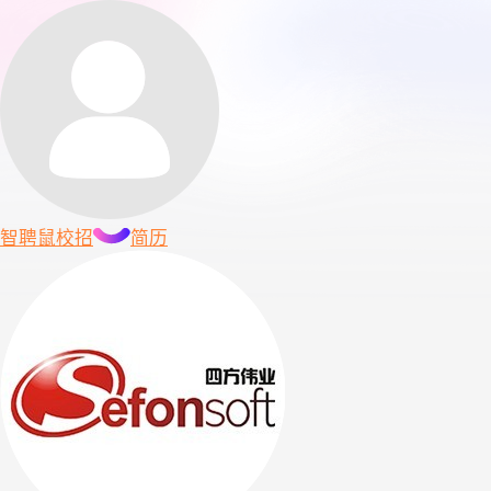
智聘鼠
校招
简历