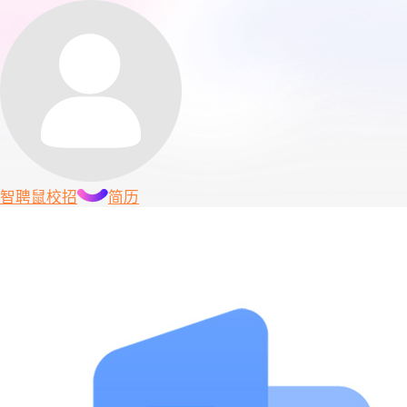
智聘鼠
校招
简历