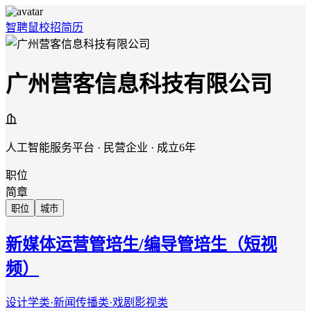
智聘鼠
校招
简历
广州营客信息科技有限公司
人工智能服务平台 · 民营企业 · 成立6年
职位
简章
职位
城市
新媒体运营管培生/编导管培生（短视
频）
设计学类·新闻传播类·戏剧影视类