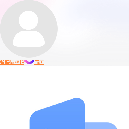
智聘鼠
校招
简历