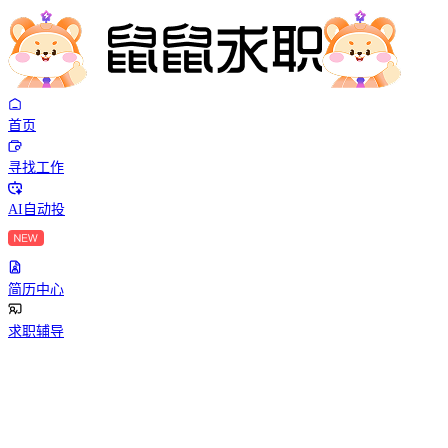
首页
寻找工作
AI自动投
简历中心
求职辅导