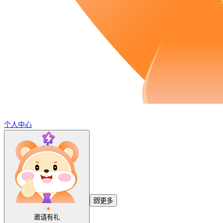
个人中心
更多
邀请有礼