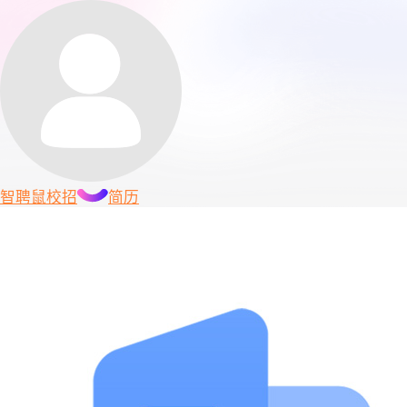
智聘鼠
校招
简历