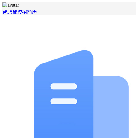
智聘鼠
校招
简历