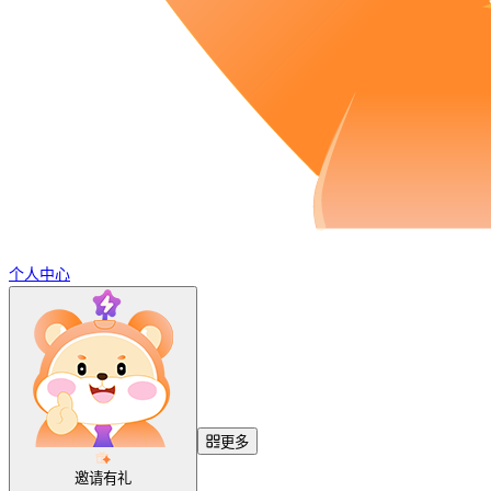
个人中心
更多
邀请有礼