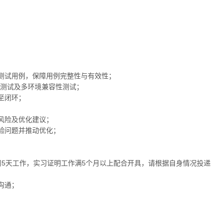
测试用例，保障用例完整性与有效性；
性测试及多环境兼容性测试；
至闭环；
风险及优化建议；
验问题并推动优化；
。
每周5天工作，实习证明工作满5个月以上配合开具，请根据自身情况投递
沟通；