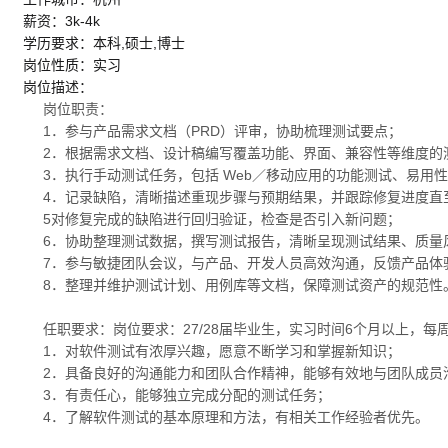
薪资：3k-4k
学历要求：本科,硕士,博士
岗位性质：实习
岗位描述：
岗位职责：
1．参与产品需求文档（PRD）评审，协助梳理测试要点；
2．根据需求文档、设计稿编写覆盖功能、界面、兼容性等维度的
3．执行手动测试任务，包括 Web／移动应用的功能测试、易用
4．记录缺陷，清晰描述重现步骤与预期结果，并跟踪修复进度直
5对修复完成的缺陷进行回归验证，检查是否引入新问题；
6．协助整理测试数据，撰写测试报告，清晰呈现测试结果、质量
7．参与敏捷团队会议，与产品、开发人员高效沟通，反馈产品体
8．整理并维护测试计划、用例库等文档，保障测试资产的规范性
任职要求：岗位要求：27/28届毕业生，实习时间6个月以上，
1．对软件测试有浓厚兴趣，愿意不断学习和掌握新知识；
2．具备良好的沟通能力和团队合作精神，能够有效地与团队成员
3．有责任心，能够独立完成分配的测试任务；
4．了解软件测试的基本原理和方法，有相关工作经验者优先。