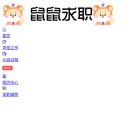
首页
寻找工作
AI自动投
简历中心
求职辅导