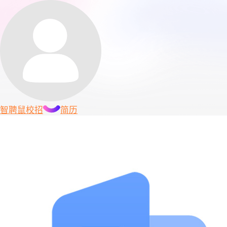
智聘鼠
校招
简历