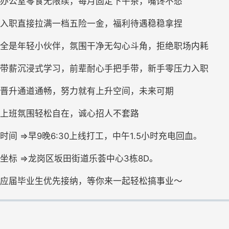
办公室零食无限续，每月固定下午茶，嘴馋不愁
入职直接拉满一档五险一金，福利待遇稳稳拿捏
全是年轻小伙伴，氛围干净无勾心斗角，拒绝职场内耗
带薪沉浸式学习，前辈耐心手把手带，新手零压力入职
晋升通道通畅，努力就有上升空间，未来可期
上班氛围轻松自在，诚心招人不套路
时间 =>早9晚6:30上线打工，中午1.5小时充电回血。
坐标 =>龙岗区坂田街道乐荟中心3栋8D。
应届毕业生优先接纳，等你来一起轻松搞事业～